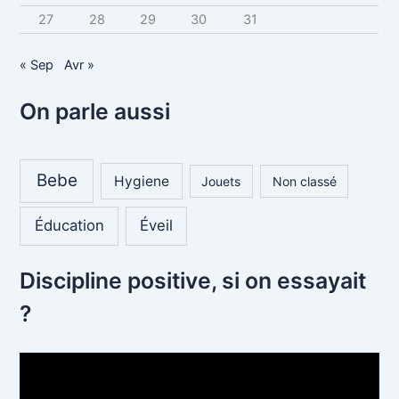
27
28
29
30
31
« Sep
Avr »
On parle aussi
Bebe
Hygiene
Jouets
Non classé
Éducation
Éveil
Discipline positive, si on essayait
?
L
e