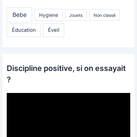
Bebe
Hygiene
Jouets
Non classé
Éducation
Éveil
Discipline positive, si on essayait
?
L
e
c
t
e